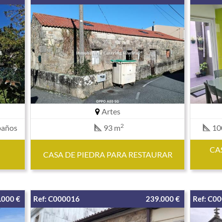
Artes
2
baños
93 m
10
CA
CASA DE PIEDRA PARA RESTAURAR
.000 €
Ref: C000016
239.000 €
Ref: C0