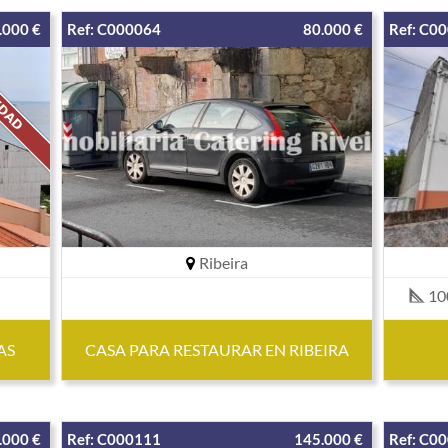
.000 €
Ref: C000064
80.000 €
Ref: C0
Ribeira
10
AS
CASA PARA RESTAURAR EN RIBEIRA
.000 €
Ref: C000111
145.000 €
Ref: C0