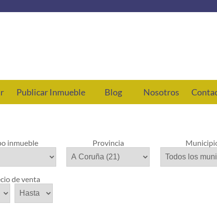
ar
Publicar Inmueble
Blog
Nosotros
Conta
po inmueble
Provincia
Municipi
cio de venta