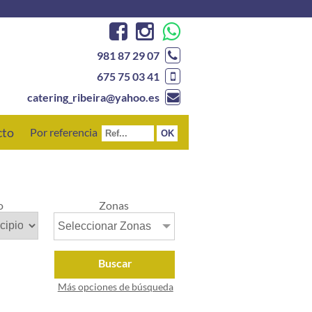
981 87 29 07
675 75 03 41
catering_ribeira@yahoo.es
cto
Por referencia
o
Zonas
Seleccionar Zonas
Buscar
Más opciones de búsqueda