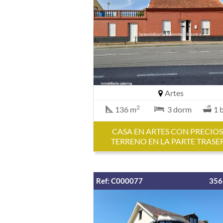
Artes
2
136 m
3 dorm
1 
CASA EN ARTES CON PRECIO
TERRENO EN LA PARTE TRASE
Ref: C000077
356