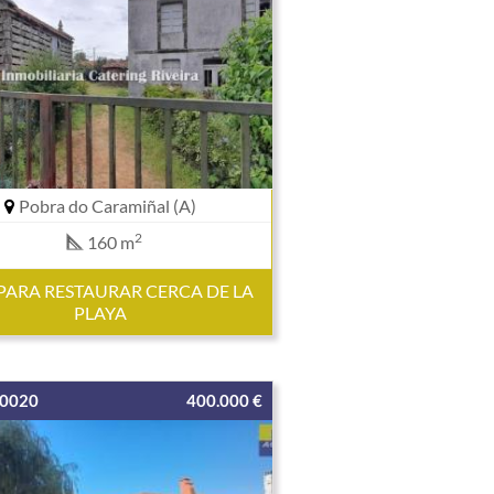
Pobra do Caramiñal (A)
2
160 m
PARA RESTAURAR CERCA DE LA
PLAYA
00020
400.000 €