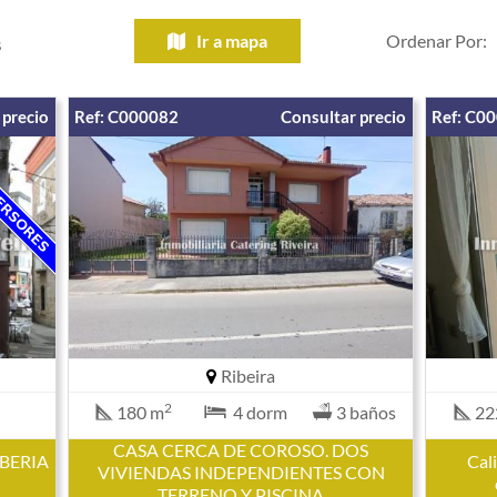
Ir a mapa
Ordenar Por:
S
 precio
Ref: C000082
Consultar precio
Ref: C0
Ribeira
2
180 m
4 dorm
3 baños
22
CASA CERCA DE COROSO. DOS
BERIA
Cal
VIVIENDAS INDEPENDIENTES CON
TERRENO Y PISCINA