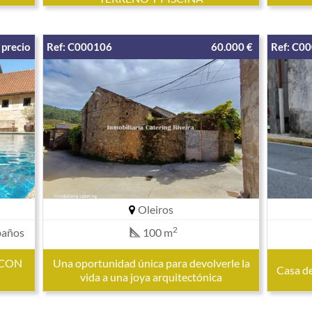
 precio
Ref: C000106
60.000 €
Ref: C0
Oleiros
2
baños
100 m
 CON
Una oportunidad única para devolverle la
Casa d
vida a una joya arquitectónica