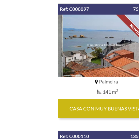
Ref: C000097
75
Palmeira
2
141 m
CASA CON MUY BUENAS VIST
Ref: C000110
135