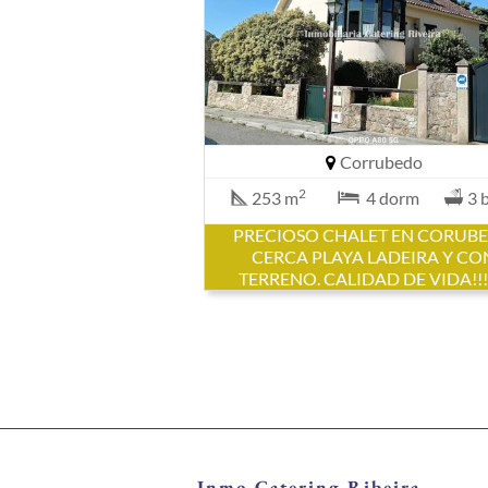
Corrubedo
2
253 m
4 dorm
3 
PRECIOSO CHALET EN CORUB
CERCA PLAYA LADEIRA Y CO
TERRENO. CALIDAD DE VIDA!!!!
Inmo Catering Ribeira