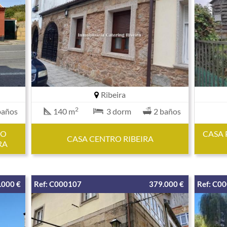
Ribeira
2
baños
140 m
3 dorm
2 baños
SO
CASA 
CASA CENTRO RIBEIRA
RA
.000 €
Ref: C000107
379.000 €
Ref: C0