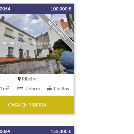
00054
100.000 €
Ribeira
2
0 m
4 dorm
1 baños
CASA EN RIBEIRA
00069
155.000 €