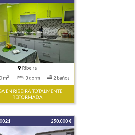
Ribeira
2
0 m
3 dorm
2 baños
SA EN RIBEIRA TOTALMENTE
REFORMADA
00021
250.000 €