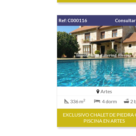
Ref: C000116
Consultar
Artes
2
336 m
4 dorm
2 
EXCLUSIVO CHALET DE PIEDRA
PISCINA EN ARTES