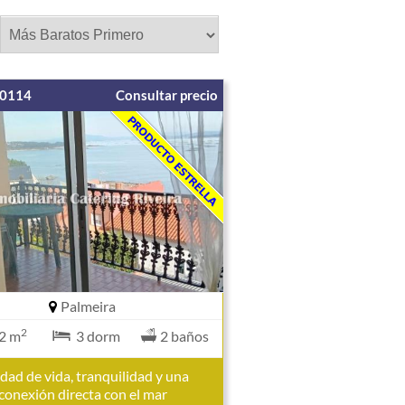
00114
Consultar precio
Palmeira
2
2 m
3 dorm
2 baños
idad de vida, tranquilidad y una
conexión directa con el mar