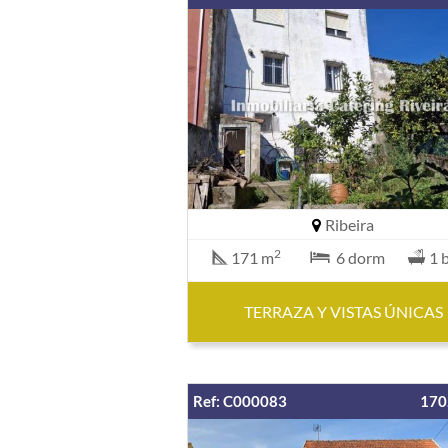
Ribeira
2
171 m
6 dorm
1 
TERRAZA Y VISTAS ÚNICAS
Ref: C000083
170