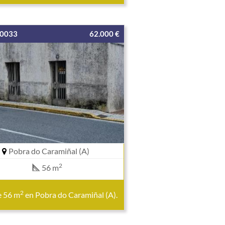
00033
62.000 €
Pobra do Caramiñal (A)
2
56 m
2
e 56 m
en Pobra do Caramiñal (A).