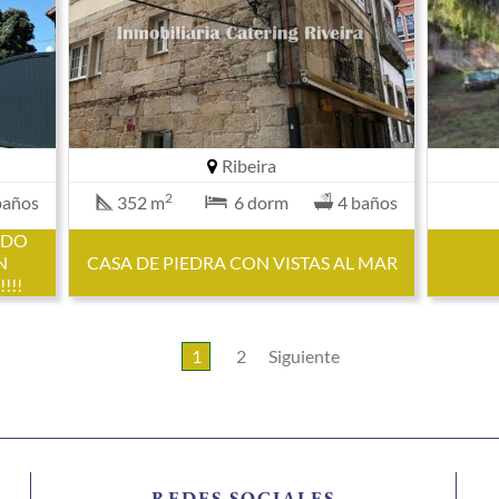
Ribeira
2
baños
352 m
6 dorm
4 baños
EDO
N
CASA DE PIEDRA CON VISTAS AL MAR
!!!
1
2
Siguiente
REDES SOCIALES