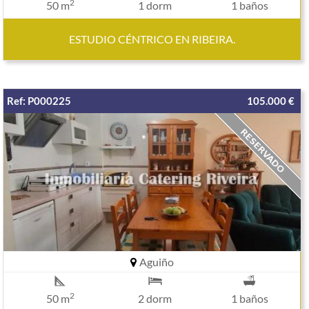
2
50 m
1 dorm
1 baños
ESTUDIO CÉNTRICO EN RIBEIRA.
Ref: P000225
105.000 €
Aguiño
2
50 m
2 dorm
1 baños